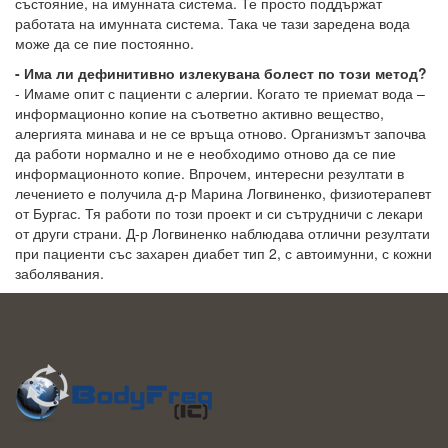
състояние, на имунната система. Те просто поддържат
работата на имунната система. Така че тази заредена вода
може да се пие постоянно.
- Има ли дефинитивно излекувана болест по този метод?
- Имаме опит с пациенти с алергии. Когато те приемат вода –
информационно копие на съответно активно вещество,
алергията минава и не се връща отново. Организмът започва
да работи нормално и не е необходимо отново да се пие
информационното копие. Впрочем, интересни резултати в
лечението е получила д-р Марина Логвиненко, физиотерапевт
от Бургас. Тя работи по този проект и си сътрудничи с лекари
от други страни. Д-р Логвиненко наблюдава отлични резултати
при пациенти със захарен диабет тип 2, с автоимунни, с кожни
заболявания.