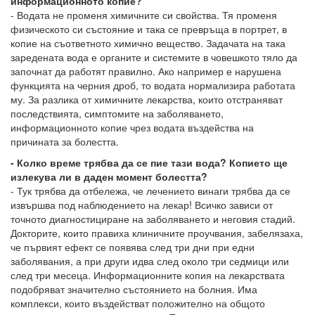
информационното копие?
- Водата не променя химичните си свойства. Тя променя
физическото си състояние и така се превръща в портрет, в
копие на съответното химично вещество. Задачата на така
заредената вода е органите и системите в човешкото тяло да
започнат да работят правилно. Ако например е нарушена
функцията на черния дроб, то водата нормализира работата
му. За разлика от химичните лекарства, които отстраняват
последствията, симптомите на заболяването,
информационното копие чрез водата въздейства на
причината за болестта.
- Колко време трябва да се пие тази вода? Копието ще
излекува ли в даден момент болестта?
- Тук трябва да отбележа, че лечението винаги трябва да се
извършва под наблюдението на лекар! Всичко зависи от
точното диагностициране на заболяването и неговия стадий.
Докторите, които правиха клиничните проучвания, забелязаха,
че първият ефект се появява след три дни при едни
заболявания, а при други идва след около три седмици или
след три месеца. Информационните копия на лекарствата
подобряват значително състоянието на болния. Има
комплекси, които въздействат положително на общото