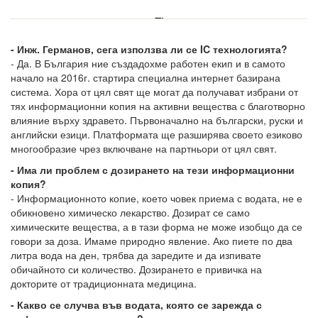
- Инж. Германов, сега използва ли се IC технологията?
- Да. В България ние създадохме работен екип и в самото
начало на 2016г. стартира специална интернет базирана
система. Хора от цял свят ще могат да получават избрани от
тях информационни копия на активни вещества с благотворно
влияние върху здравето. Първоначално на български, руски и
английски езици. Платформата ще разширява своето езиково
многообразие чрез включване на партньори от цял свят.
- Има ли проблем с дозирането на тези информационни
копия?
- Информационното копие, което човек приема с водата, не е
обикновено химическо лекарство. Дозират се само
химическите вещества, а в тази форма не може изобщо да се
говори за доза. Имаме природно явление. Ако пиете по два
литра вода на ден, трябва да заредите и да изпивате
обичайното си количество. Дозирането е привичка на
докторите от традиционната медицина.
- Какво се случва във водата, която се зарежда с