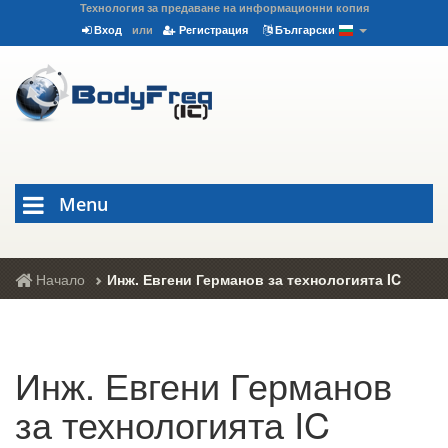
Технология за предаване на информационни копия
Вход
или
Регистрация
Български
Menu
Начало
Инж. Евгени Германов за технологията IC
Инж. Евгени Германов
за технологията IC