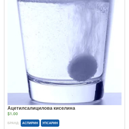
Ацетилсалицилова киселина
$1.00
БРАНД:
АСПИРИН
УПСАРИН