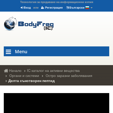
Технология за предаване на информационни копия
Вход
или
Регистрация
Български
Menu
Начало
IC каталог на активни вещества
Органи и системи
Остро заразни заболявания
Делта сънотворен пептид