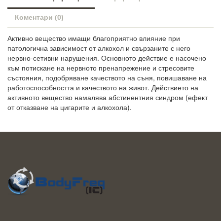
Коментари (0)
Активно вещество имащи благоприятно влияние при
патологична зависимост от алкохол и свързаните с него
нервно-сетивни нарушения. Основното действие е насочено
към потискане на нервното пренапрежение и стресовите
състояния, подобряване качеството на съня, повишаване на
работоспособността и качеството на живот. Действието на
активното вещество намалява абстинентния синдром (ефект
от отказване на цигарите и алкохола).