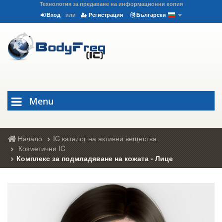
Технология за предаване на информационни копия
Вход
или
Регистрация
Български
Menu
Начало
IC каталог на активни вещества
Козметични IC
Комплекс за подмладяване на кожата - Лице