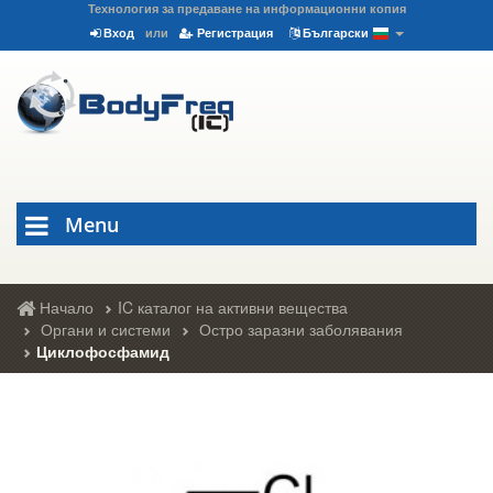
Технология за предаване на информационни копия
Вход
или
Регистрация
Български
Menu
Начало
IC каталог на активни вещества
Органи и системи
Остро заразни заболявания
Циклофосфамид