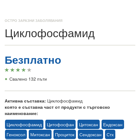
ОСТРО ЗАРАЗНИ ЗАБОЛЯВАНИЯ
Циклофосфамид
Безплатно
•
Свалено 132 пъти
Активна съставка:
Циклофосфамид
която е съставна част от продукти с търговско
наименование:
Циклофосфамид
Цитофосфан
Цитоксан
Ендоксан
Геноксол
Митоксан
Проциток
Сендоксан
Стх