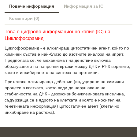
Повече информация
Информация за IC
Коментари (0)
Това е цифрово информационно копие (IC) на
Циклофосфамид!
Циклофосфамид - е алкилиращ цитостатичен агент, който по
химичен състав е най-близо до азотните аналози на иприт.
Предполага се, че механизмът на действие включва
образуването на напречни връзки между ДНК и РНК веригите,
както и инхибирането на синтеза на протеини.
Притежава алкилиращо действие (индуциране на химични
процеси в клетката, което води до нарушаване на
стабилността на ДНК - дезоксирибонуклеиновата киселина,
съдържаща се в ядрото на клетката и която е носител на
генетичната информация) цитостатичен агент (клетъчно
инхибиране на растежа).