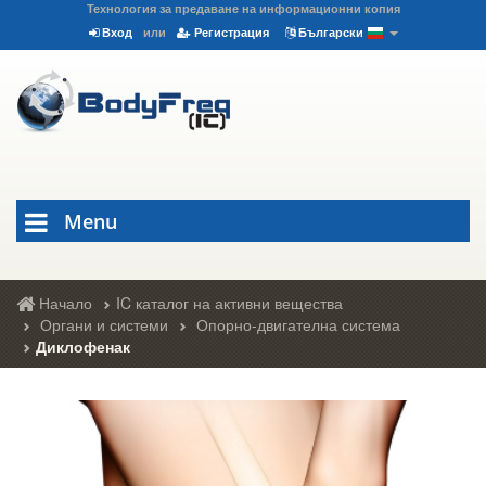
Технология за предаване на информационни копия
Вход
или
Регистрация
Български
Menu
Начало
IC каталог на активни вещества
Органи и системи
Опорно-двигателна система
Диклофенак