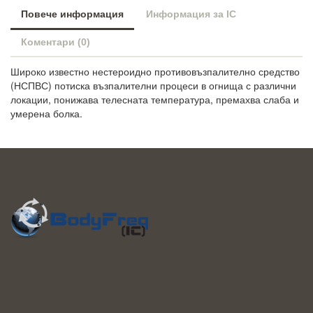
Повече информация
Информация за IC
Коментари (0)
Широко известно нестероидно противовъзпалително средство
(НСПВС) потиска възпалителни процеси в огнища с различни
локации, понижава телесната температура, премахва слаба и
умерена болка.