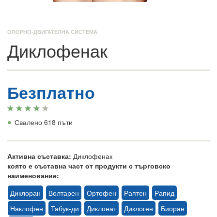
ОПОРНО-ДВИГАТЕЛНА СИСТЕМА
Диклофенак
Безплатно
•
Свалено 618 пъти
Активна съставка:
Диклофенак
която е съставна част от продукти с търговско
наименование:
Диклоран
Волтарен
Ортофен
Раптен
Рапид
Наклофен
Табук-ди
Диклонат
Диклоген
Биоран