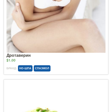
Дротаверин
$1.00
БРАНД:
НО-ШПА
СПАЗМОЛ